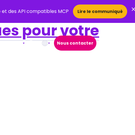
ce et des API compatibles MCP
Lire le communiqué
ues pour votre
 de nous
Nous contacter
Open Search Popup