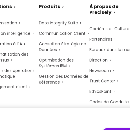
tions
Produits
À propos de
Precisely
nisation
Data Integrity Suite
Carrières et Culture
ion intelligence
Communication Client
Partenaires
ation à l’IA
Conseil en Stratégie de
Données
Bureaux dans le m
atisation des
ssus
Optimisation des
Direction
Systèmes IBM
n des opérations
Newsroom
matique
Gestion des Données de
Trust Center
Référence
ement client
EthicsPoint
Codes de Conduite
Anti-Modern Slaver
UK Tax Strategy