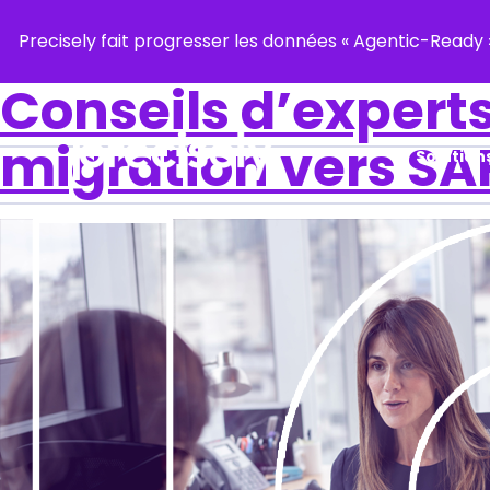
Precisely fait progresser les données « Agentic-Read
Conseils d’expert
migration vers S
Solution