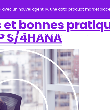
y » avec un nouvel agent IA, une data product marketpla
s et bonnes pratiq
AP S/4HANA
s
Produits
Ressources
Support
À propos