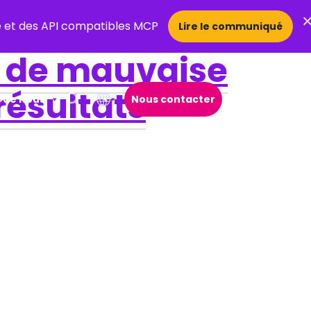
ce et des API compatibles MCP
Lire le communiqué
e de mauvaise
résultats
 de nous
Nous contacter
Open Search Popup