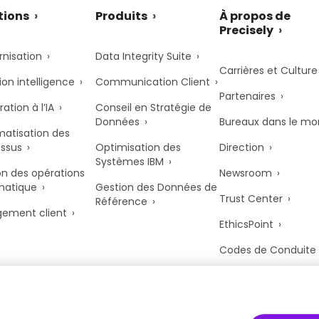
tions
Produits
À propos de
Precisely
nisation
Data Integrity Suite
Carrières et Culture
ion intelligence
Communication Client
Partenaires
ation à l’IA
Conseil en Stratégie de
Données
Bureaux dans le m
atisation des
ssus
Optimisation des
Direction
Systèmes IBM
n des opérations
Newsroom
matique
Gestion des Données de
Trust Center
Référence
ement client
EthicsPoint
Codes de Conduite
Anti-Modern Slaver
UK Tax Strategy