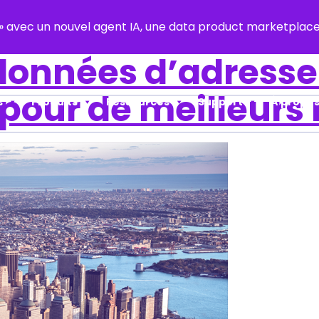
y » avec un nouvel agent IA, une data product marketpla
 données d’adress
 pour de meilleurs 
s
Produits
Ressources
Support
À propos