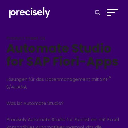
Open Search 
Product Sheet DE
Automate Studio
for SAP Fiori-Apps
®
Lösungen für das Datenmanagement mit SAP
S/4HANA
Was ist Automate Studio?
Precisely Automate Studio for Fiori ist ein mit Excel
kompatibles Automatisierungstool, das die