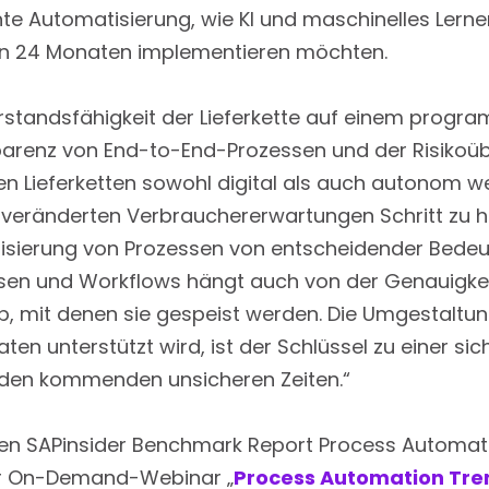
nte Automatisierung, wie KI und maschinelles Lernen
sten 24 Monaten implementieren möchten.
derstandsfähigkeit der Lieferkette auf einem progr
parenz von End-to-End-Prozessen und der Risiko
sen Lieferketten sowohl digital als auch autonom w
 veränderten Verbrauchererwartungen Schritt zu hal
tisierung von Prozessen von entscheidender Bedeut
essen und Workflows hängt auch von der Genauigkei
, mit denen sie gespeist werden. Die Umgestaltung 
aten unterstützt wird, ist der Schlüssel zu einer si
 den kommenden unsicheren Zeiten.“
gen SAPinsider Benchmark Report Process Automat
er On-Demand-Webinar „
Process Automation Tren