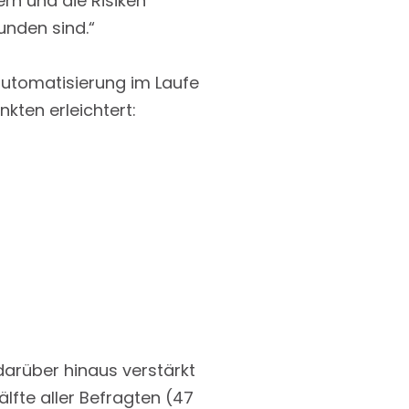
rn und die Risiken
nden sind.“
automatisierung im Laufe
kten erleichtert:
darüber hinaus verstärkt
lfte aller Befragten (47