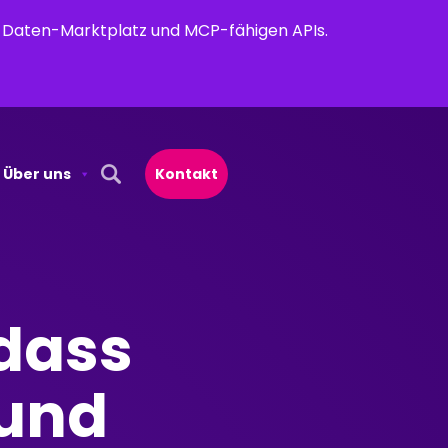
em Daten-Marktplatz und MCP-fähigen APIs.
Über uns
Kontakt
Open Search Popup
 dass
 und