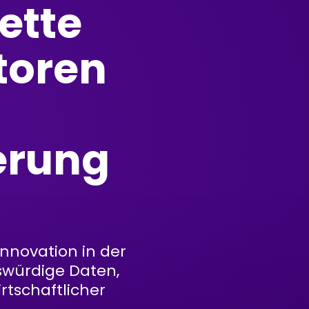
kette
toren
erung
Innovation in der
swürdige Daten,
irtschaftlicher