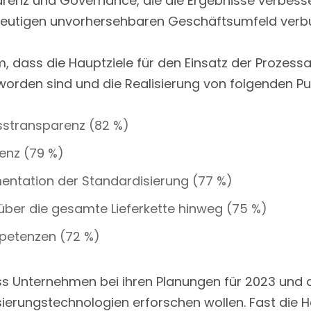
parenz und Governance, die die Ergebnisse verbesse
 heutigen unvorhersehbaren Geschäftsumfeld verbu
m, dass die Hauptziele für den Einsatz der Prozess
worden sind und die Realisierung von folgenden Pun
stransparenz (82 %)
ienz (79 %)
mentation der Standardisierung (77 %)
 über die gesamte Lieferkette hinweg (75 %)
petenzen (72 %)
ass Unternehmen bei ihren Planungen für 2023 und 
sierungstechnologien erforschen wollen. Fast die Hä