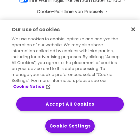
Ihre Wahlmöglichkeiten zum Datenschutz
Cookie-Richtlinie von Precisely
Cookie-Einstellungen
Our use of cookies
Nutzungsbedingungen
We use cookies to enable, optimize and analyze the
operation of our website. We may also share
Marken
information collected by cookies with third parties,
Juristische Entitäten
including for advertising purposes. By clicking “Accept
All Cookies”, you agree to the placement of cookies
Rechtliche Vereinbarungen
on your device and to this data processing. To
manage your cookie preferences, select “Cookie
Impressum
Settings”. For more information, please see our
Cookie Notice
Accept All Cookies
2026
© Precisely
Sitemap
Erklärung zur Barrierefreiheit
Cookie Settings