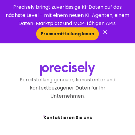
Precisely bringt zuverlässige KI-Daten auf das
nächste Level – mit einem neuen KI-Agenten, einem
Daten-Marktplatz und MCP-fähigen APIs.
×
Pressemitteilung lesen
Open Search 
Bereitstellung genauer, konsistenter und
kontextbezogener Daten für Ihr
Unternehmen.
Kontaktieren Sie uns