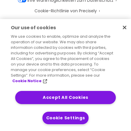
Ihre Wahlmöglichkeiten zum Datenschutz
Cookie-Richtlinie von Precisely
Cookie-Einstellungen
Our use of cookies
Nutzungsbedingungen
We use cookies to enable, optimize and analyze the
operation of our website. We may also share
Marken
information collected by cookies with third parties,
Juristische Entitäten
including for advertising purposes. By clicking “Accept
All Cookies”, you agree to the placement of cookies
Rechtliche Vereinbarungen
on your device and to this data processing. To
manage your cookie preferences, select “Cookie
Impressum
Settings”. For more information, please see our
Cookie Notice
Accept All Cookies
2026
© Precisely
Sitemap
Erklärung zur Barrierefreiheit
Cookie Settings