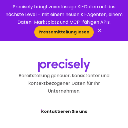
Precisely bringt zuverlässige KI-Daten auf das
nächste Level – mit einem neuen KI-Agenten, einem
Daten-Marktplatz und MCP-fähigen APIs.
×
Pressemitteilung lesen
Open Search 
Bereitstellung genauer, konsistenter und
kontextbezogener Daten für Ihr
Unternehmen.
Kontaktieren Sie uns