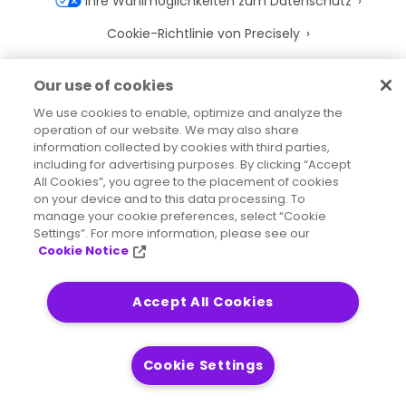
Ihre Wahlmöglichkeiten zum Datenschutz
Cookie-Richtlinie von Precisely
Cookie-Einstellungen
Our use of cookies
Nutzungsbedingungen
We use cookies to enable, optimize and analyze the
operation of our website. We may also share
Marken
information collected by cookies with third parties,
Juristische Entitäten
including for advertising purposes. By clicking “Accept
All Cookies”, you agree to the placement of cookies
Rechtliche Vereinbarungen
on your device and to this data processing. To
manage your cookie preferences, select “Cookie
Impressum
Settings”. For more information, please see our
Cookie Notice
Accept All Cookies
2026
© Precisely
Sitemap
Erklärung zur Barrierefreiheit
Cookie Settings