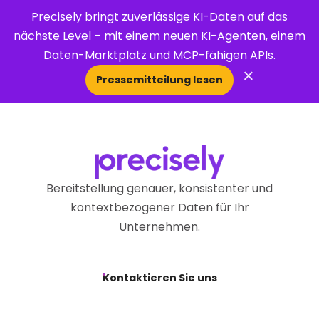
Precisely bringt zuverlässige KI-Daten auf das
nächste Level – mit einem neuen KI-Agenten, einem
Daten-Marktplatz und MCP-fähigen APIs.
×
Pressemitteilung lesen
Open Search 
Bereitstellung genauer, konsistenter und
kontextbezogener Daten für Ihr
Unternehmen.
Kontaktieren Sie uns