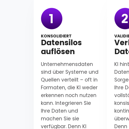
KONSOLIDIERT
VALIDI
Datensilos
Ver
auflösen
Dat
Unternehmensdaten
KI hin
sind über Systeme und
Daten 
Quellen verteilt – oft in
Sorge
Formaten, die KI weder
Ihre 
erkennen noch nutzen
volls
kann. Integrieren Sie
konsi
Ihre Daten und
kontin
machen Sie sie
überw
verfügbar. Denn KI
Denn 