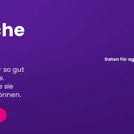
che
Daten für ag
r so gut
e.
e sie
können.