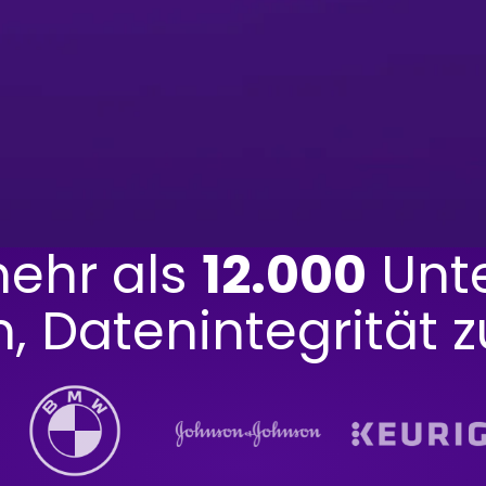
mehr als
12.000
Unt
 Datenintegrität z