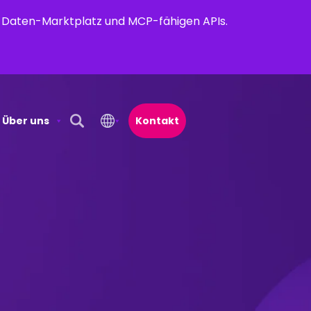
em Daten-Marktplatz und MCP-fähigen APIs.
Über uns
Kontakt
Open Search Popup