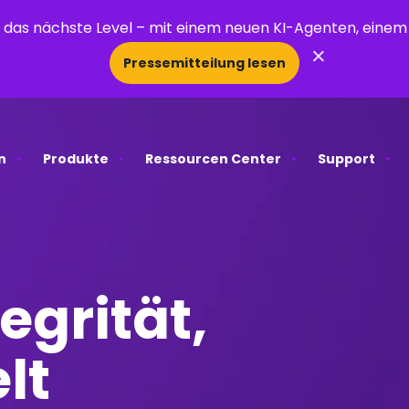
uf das nächste Level – mit einem neuen KI-Agenten, ein
×
Pressemitteilung lesen
n
Produkte
Ressourcen Center
Support
egrität,
lt