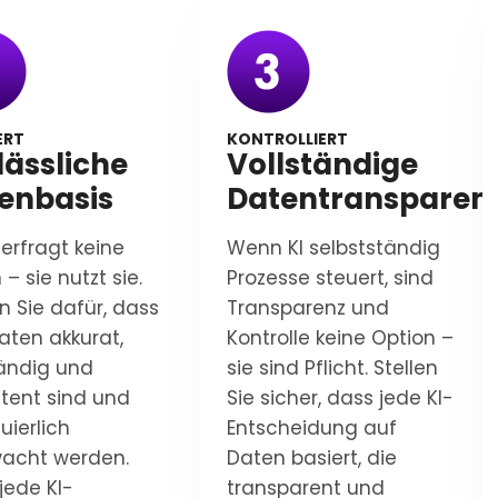
ERT
KONTROLLIERT
lässliche
Vollständige
enbasis
Datentransparen
terfragt keine
Wenn KI selbstständig
– sie nutzt sie.
Prozesse steuert, sind
n Sie dafür, dass
Transparenz und
Daten akkurat,
Kontrolle keine Option –
tändig und
sie sind Pflicht. Stellen
stent sind und
Sie sicher, dass jede KI-
uierlich
Entscheidung auf
acht werden.
Daten basiert, die
jede KI-
transparent und