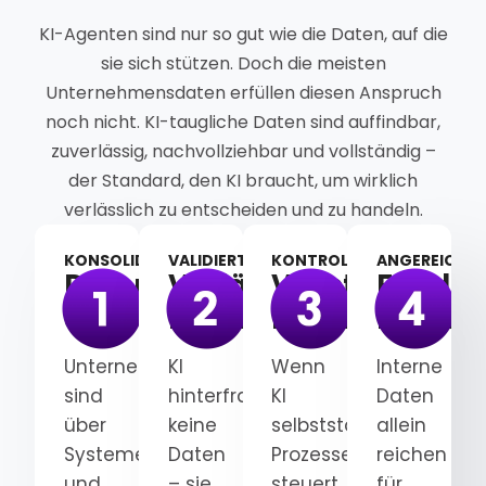
KI-Agenten sind nur so gut wie die Daten, auf die
sie sich stützen. Doch die meisten
Unternehmensdaten erfüllen diesen Anspruch
noch nicht. KI-taugliche Daten sind auffindbar,
zuverlässig, nachvollziehbar und vollständig –
der Standard, den KI braucht, um wirklich
verlässlich zu entscheiden und zu handeln.
KONSOLIDIERT
VALIDIERT
KONTROLLIERT
ANGEREICHER
Datensilos
Verlässliche
Vollständige
Fundier
auflösen
Datenbasis
Datentranspa
Datenk
Unternehmensdaten
KI
Wenn
Interne
sind
hinterfragt
KI
Daten
über
keine
selbstständig
allein
Systeme
Daten
Prozesse
reichen
und
– sie
steuert,
für