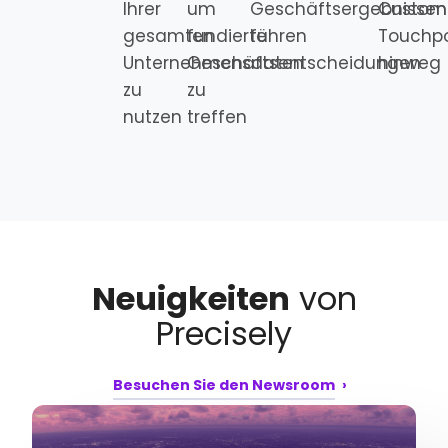
Ihrer
um
Geschäftsergebnissen
Custom
gesamten
fundierte
führen
Touchpo
Unternehmensdaten
Geschäftsentscheidungen
hinweg
zu
zu
nutzen
treffen
Neuigkeiten
von
Precisely
Besuchen Sie den Newsroom