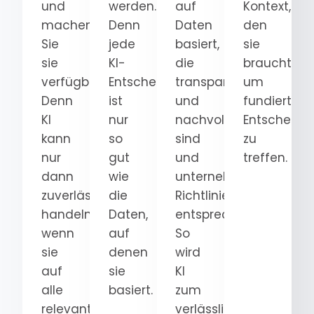
und
werden.
auf
Kontext,
machen
Denn
Daten
den
Sie
jede
basiert,
sie
sie
KI-
die
braucht,
verfügbar.
Entscheidung
transparent
um
Denn
ist
und
fundierte
KI
nur
nachvollziehbar
Entscheidu
kann
so
sind
zu
nur
gut
und
treffen.
dann
wie
unternehmensweiten
zuverlässig
die
Richtlinien
handeln,
Daten,
entsprechen.
wenn
auf
So
sie
denen
wird
auf
sie
KI
alle
basiert.
zum
relevanten
verlässlichen