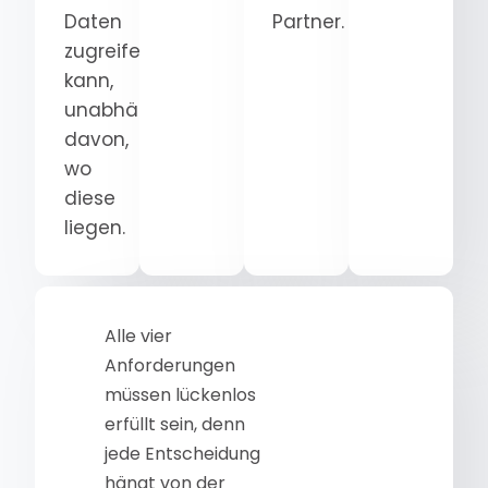
Daten
Partner.
zugreifen
kann,
unabhängig
davon,
wo
diese
liegen.
Alle vier
Anforderungen
müssen lückenlos
erfüllt sein, denn
jede Entscheidung
hängt von der