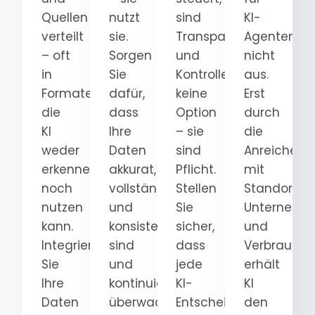
Quellen
nutzt
sind
KI-
verteilt
sie.
Transparenz
Agenten
– oft
Sorgen
und
nicht
in
Sie
Kontrolle
aus.
Formaten,
dafür,
keine
Erst
die
dass
Option
durch
KI
Ihre
– sie
die
weder
Daten
sind
Anreicheru
erkennen
akkurat,
Pflicht.
mit
noch
vollständig
Stellen
Standort-,
nutzen
und
Sie
Unternehm
kann.
konsistent
sicher,
und
Integrieren
sind
dass
Verbrauche
Sie
und
jede
erhält
Ihre
kontinuierlich
KI-
KI
Daten
überwacht
Entscheidung
den