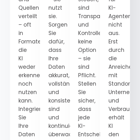
Quellen
nutzt
sind
KI-
verteilt
sie.
Transparenz
Agenten
– oft
Sorgen
und
nicht
in
Sie
Kontrolle
aus.
Formaten,
dafür,
keine
Erst
die
dass
Option
durch
KI
Ihre
– sie
die
weder
Daten
sind
Anreicheru
erkennen
akkurat,
Pflicht.
mit
noch
vollständig
Stellen
Standort-,
nutzen
und
Sie
Unternehm
kann.
konsistent
sicher,
und
Integrieren
sind
dass
Verbrauche
Sie
und
jede
erhält
Ihre
kontinuierlich
KI-
KI
Daten
überwacht
Entscheidung
den