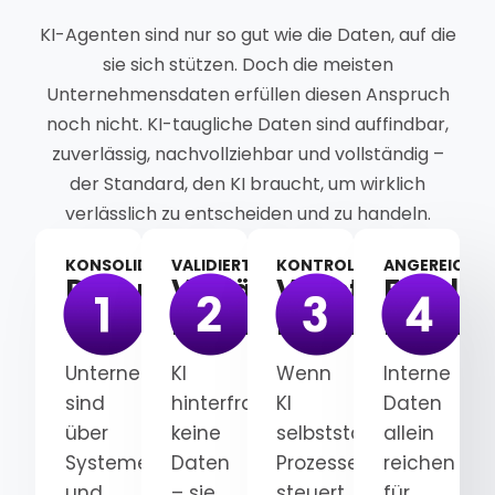
KI-Agenten sind nur so gut wie die Daten, auf die
sie sich stützen. Doch die meisten
Unternehmensdaten erfüllen diesen Anspruch
noch nicht. KI-taugliche Daten sind auffindbar,
zuverlässig, nachvollziehbar und vollständig –
der Standard, den KI braucht, um wirklich
verlässlich zu entscheiden und zu handeln.
KONSOLIDIERT
VALIDIERT
KONTROLLIERT
ANGEREICHER
Datensilos
Verlässliche
Vollständige
Fundier
auflösen
Datenbasis
Datentranspa
Datenk
Unternehmensdaten
KI
Wenn
Interne
sind
hinterfragt
KI
Daten
über
keine
selbstständig
allein
Systeme
Daten
Prozesse
reichen
und
– sie
steuert,
für