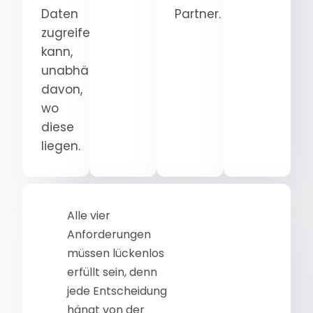
Daten
Partner.
zugreifen
kann,
unabhängig
davon,
wo
diese
liegen.
Alle vier
Anforderungen
müssen lückenlos
erfüllt sein, denn
jede Entscheidung
hängt von der