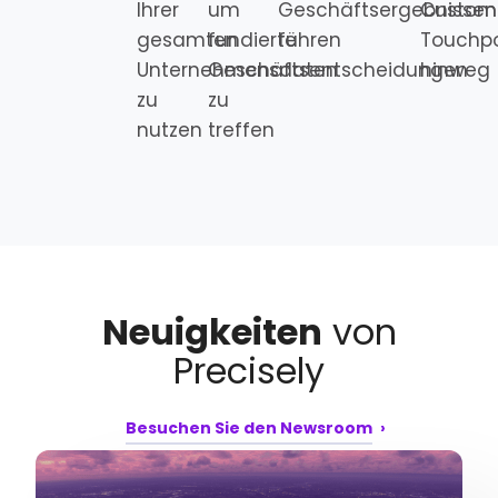
Ihrer
um
Geschäftsergebnissen
Custom
gesamten
fundierte
führen
Touchpo
Unternehmensdaten
Geschäftsentscheidungen
hinweg
zu
zu
nutzen
treffen
Neuigkeiten
von
Precisely
Besuchen Sie den Newsroom