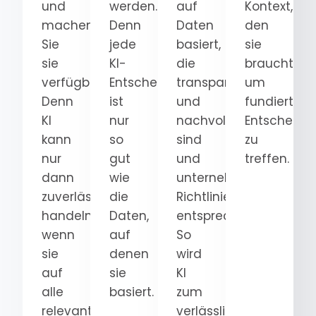
und
werden.
auf
Kontext,
machen
Denn
Daten
den
Sie
jede
basiert,
sie
sie
KI-
die
braucht,
verfügbar.
Entscheidung
transparent
um
Denn
ist
und
fundierte
KI
nur
nachvollziehbar
Entscheidu
kann
so
sind
zu
nur
gut
und
treffen.
dann
wie
unternehmensweiten
zuverlässig
die
Richtlinien
handeln,
Daten,
entsprechen.
wenn
auf
So
sie
denen
wird
auf
sie
KI
alle
basiert.
zum
relevanten
verlässlichen