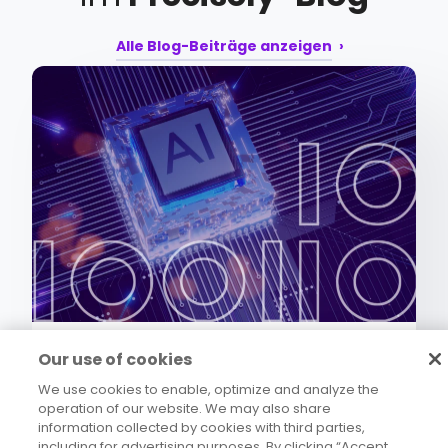
Alle Blog-Beiträge anzeigen
Data Integrity
Was die neuesten
Our use of cookies
Fortschritte bei Agentic-
We use cookies to enable, optimize and analyze the
operation of our website. We may also share
Ready Data für
information collected by cookies with third parties,
including for advertising purposes. By clicking “Accept