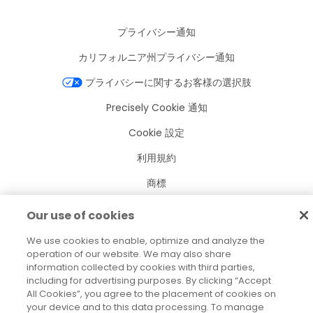
プライバシー通知
カリフォルニア州プライバシー通知
プライバシーに関するお客様の選択肢
Precisely Cookie 通知
Cookie 設定
利用規約
商標
法人
Our use of cookies
利用規約
We use cookies to enable, optimize and analyze the
operation of our website. We may also share
information collected by cookies with third parties,
including for advertising purposes. By clicking “Accept
All Cookies”, you agree to the placement of cookies on
2026
© Precisely
your device and to this data processing. To manage