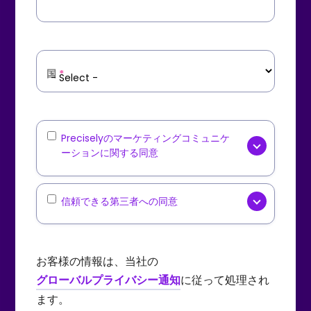
国
*
Marketing
Preciselyのマーケティングコミュニケ
ーションに関する同意
Communications
はい、
Precisely
[オプション]
からニュースレター、製品アップ
Third-
信頼できる第三者への同意
デート、業界コンテンツ、イベン
Party
Precisely
[オプション] が、厳
ト招待などのマーケティングコミ
Data
選された信頼できる第三者パート
ュニケーションをEメールで受け取
Sharing
お客様の情報は、当社の
ナーと、オファー、プロモーショ
ることに同意します。受信したEメ
グローバルプライバシー通知
に従って処理され
ン、および製品やサービスに関す
ール内の「配信停止」リンクを使
ます。
る情報を送信する目的で私の個人
用するか、