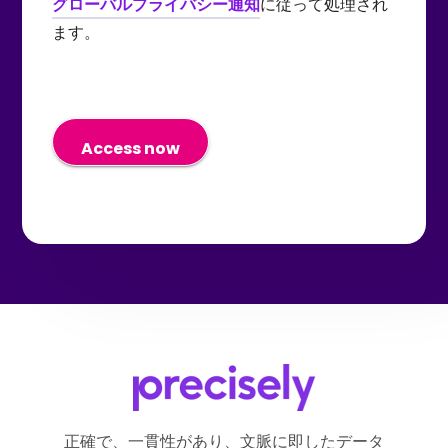
グローバルプライバシー通知
に従って処理され
ン、および製品やサービスに関す
ール内の「配信停止」リンクを使
ます。
る情報を送信する目的で私の個人
用するか、
データを共有することに同意しま
Preciselyのプライバシーウェブフ
す。
ォーム
Preciselyのプライバシーウェブフ
からリクエストを送信すること
ォーム
で、いつでも同意を取り消し、こ
からリクエストを送信すること
れらのコミュニケーションの受信
で、いつでも同意を取り消すこと
を停止できることを理解していま
ができることを理解しています。
す。
正確で、一貫性があり、文脈に即したデータ