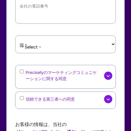
会社の電話番号
国
*
Marketing
Preciselyのマーケティングコミュニケ
ーションに関する同意
Communications
はい、
Precisely
[オプション]
からニュースレター、製品アップ
Third-
信頼できる第三者への同意
デート、業界コンテンツ、イベン
Party
Precisely
[オプション] が、厳
ト招待などのマーケティングコミ
Data
選された信頼できる第三者パート
ュニケーションをEメールで受け取
Sharing
お客様の情報は、当社の
ナーと、オファー、プロモーショ
ることに同意します。受信したEメ