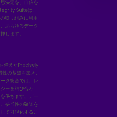
意思決定を、自信を
grity Suiteは、
 型の取り組みに利用
り、あらゆるデータ
 揮します。
たPrecisely
さと一貫性の基盤を築き、
データ統合では、レ
ロジーを結び合わ
度を保ちます。デー
証、妥当性の確認を
握して可視化するこ