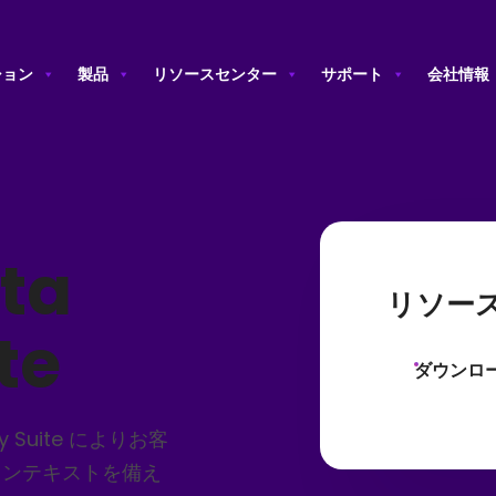
ション
製品
リソースセンター
サポート
会社情報
ata
リソー
te
ダウンロ
ty Suite によりお客
コンテキストを備え