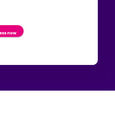
配信停止」リンクを使用するか、
信する目的で私の個人データを共
reciselyのプライバシーウェブフ
することに同意します。
ーム
reciselyのプライバシーウェブフ
らリクエストを送信することで、
ーム
つでも同意を取り消し、これらの
らリクエストを送信することで、
ミュニケーションの受信を停止で
つでも同意を取り消すことができ
ることを理解しています。
ことを理解しています。