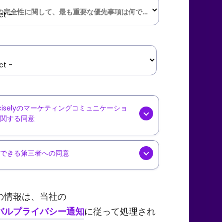
データの完全性に関して、最も重要な優先事項は何ですか?
*
keting
eciselyのマーケティングコミュニケーショ
関する同意
munications
い、
Precisely
[オプション] か
ニュースレター、製品アップデー
d-
できる第三者への同意
、業界コンテンツ、イベント招待
ty
ecisely
[オプション] が、厳選
どのマーケティングコミュニケー
a
れた信頼できる第三者パートナー
ョンをEメールで受け取ることに
の情報は、当社の
ring
、オファー、プロモーション、お
意します。受信したEメール内の
バルプライバシー通知
に従って処理され
び製品やサービスに関する情報を