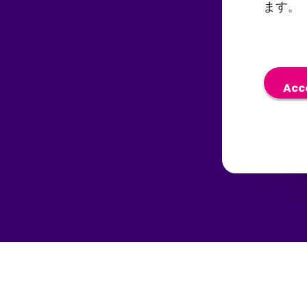
「
ます。
送
P
有
ォ
P
か
ォ
い
か
コ
い
き
る