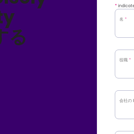
*
indicate
ty
名
*
決する
役職
*