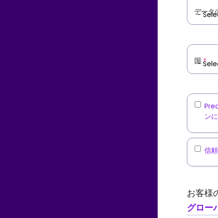
国
*
Mar
Pr
ンに
Com
は
ら
Thir
信頼
ト
Par
Pr
な
Dat
さ
シ
お客様
Sha
と
同
グロー
よ