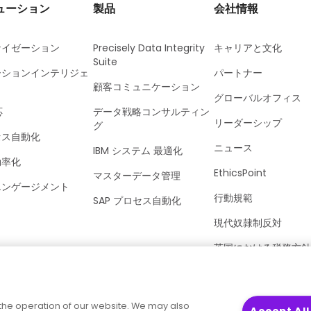
ューション
製品
会社情報
ナイゼーション
Precisely Data Integrity
キャリアと文化
Suite
ーションインテリジェ
パートナー
顧客コミュニケーション
グローバルオフィス
応
データ戦略コンサルティン
リーダーシップ
グ
セス自動化
ニュース
IBM システム 最適化
効率化
EthicsPoint
マスターデータ管理
エンゲージメント
行動規範
SAP プロセス自動化
現代奴隷制反対
英国における税務方針
Precisely Trust Cent
the operation of our website. We may also