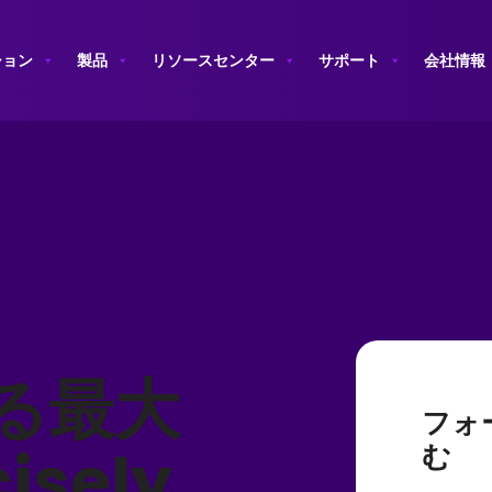
ション
製品
リソースセンター
サポート
会社情報
る最大
フォ
isely
む