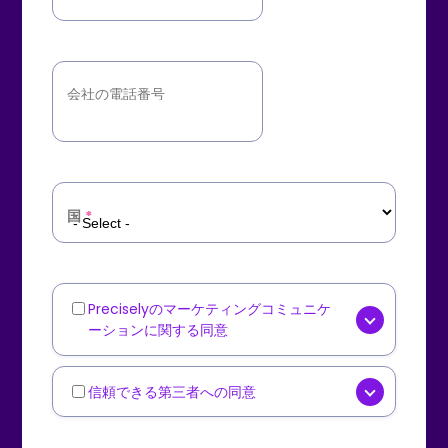
会社の電話番号
国
*
Preciselyのマーケティングコミュニケ
Marketing
ーションに関する同意
Communications
はい、
Precisely
[オプション]
からニュースレター、製品アップ
信頼できる第三者への同意
Third-
デート、業界コンテンツ、イベン
Party
Precisely
[オプション] が、厳
ト招待などのマーケティングコミ