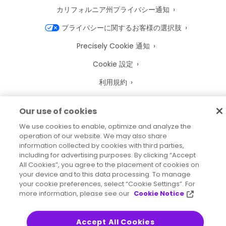
カリフォルニア州プライバシー通知
プライバシーに関するお客様の選択肢
Precisely Cookie 通知
Cookie 設定
利用規約
商標
Our use of cookies
法人
We use cookies to enable, optimize and analyze the
operation of our website. We may also share
利用規約
information collected by cookies with third parties,
including for advertising purposes. By clicking “Accept
All Cookies”, you agree to the placement of cookies on
your device and to this data processing. To manage
your cookie preferences, select “Cookie Settings”. For
2026
© Precisely
more information, please see our
Cookie Notice
サイトマップ
アクセシビリティに関する声明
Accept All Cookies