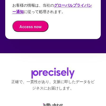
Data
選された信頼できる第三者パート
お客様の情報は、当社の
グローバルプライバシ
ュニケーションをEメールで受け取
Sharing
ナーと、オファー、プロモーショ
ー通知
に従って処理されます。
ることに同意します。受信したEメ
ン、および製品やサービスに関す
ール内の「配信停止」リンクを使
る情報を送信する目的で私の個人
用するか、
Preciselyのプライバシ
データを共有することに同意しま
ーウェブフォーム
からリクエス
す。
Preciselyのプライバシーウェ
トを送信することで、いつでも同
ブフォーム
からリクエストを送
意を取り消し、これらのコミュニ
信することで、いつでも同意を取
ケーションの受信を停止できるこ
り消すことができることを理解し
とを理解しています。
ています。
正確で、一貫性があり、文脈に即したデータをビ
ジネスにお届けします。
お問い合わせ