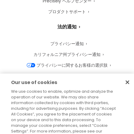
Precisely ヘルプセンター
プロダクトサポート
法的通知
プライバシー通知
カリフォルニア州プライバシー通知
プライバシーに関するお客様の選択肢
Precisely Cookie 通知
Our use of cookies
Cookie 設定
We use cookies to enable, optimize and analyze the
operation of our website. We may also share
利用規約
information collected by cookies with third parties,
商標
including for advertising purposes. By clicking “Accept
All Cookies”, you agree to the placement of cookies
法人
on your device and to this data processing. To
manage your cookie preferences, select “Cookie
利用規約
Settings”. For more information, please see our