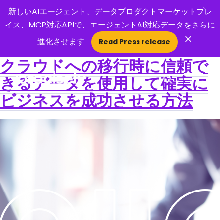
新しいAIエージェント、データプロダクトマーケットプレ
イス、MCP対応APIで、エージェントAI対応データをさらに
×
進化させます
Read Press release
クラウドへの移行時に信頼で
きるデータを使用して確実に
Open Search 
ビジネスを成功させる方法