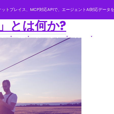
ットプレイス、MCP対応APIで、エージェントAI対応データ
」とは何か?
ション
製品
リソースセンター
サポート
会社情報