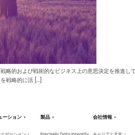
略的および戦術的なビジネス上の意思決定を推進していま
戦略的に活 […]
ューション
製品
会社情報
ナイゼーション
Precisely Data Integrity
キャリアと文化