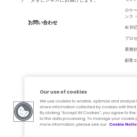
ロケ
ンス
お問い合わせ
AI 対
プロ
業務
顧客
Our use of cookies
We use cookies to enable, optimize and analyze 
share information collected by cookies with third 
By clicking “Accept All Cookies”, you agree to t
to this data processing. To manage your cookie p
more information, please see our
Cookie Noti