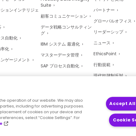
Suite
ーションインテリジェ
パートナー
顧客コミュニケーション
グローバルオフィス
応
データ戦略コンサルティン
リーダーシップ
グ
セス自動化
ニュース
IBM システム 最適化
効率化
EthicsPoint
マスターデータ管理
エンゲージメント
行動規範
SAP プロセス自動化
現代奴隷制反対
英国における税務方針
Precisely Trust Cent
the operation of our website. We may also
Accept All
parties, including for advertising purposes.
he placement of cookies on your device and
references, select “Cookie Settings”. For
Cookie S
ce