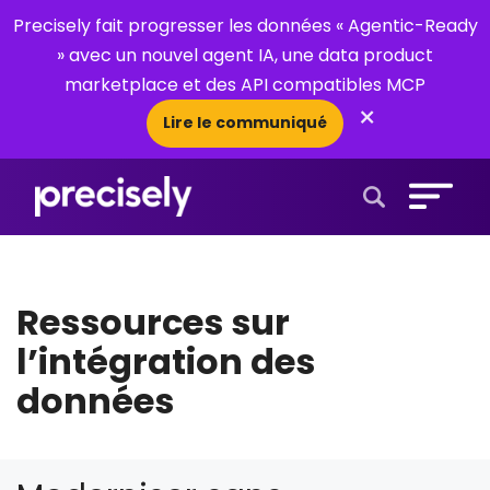
Precisely fait progresser les données « Agentic-Ready
» avec un nouvel agent IA, une data product
marketplace et des API compatibles MCP
×
Lire le communiqué
Open Search 
Ressources sur
l’intégration des
données