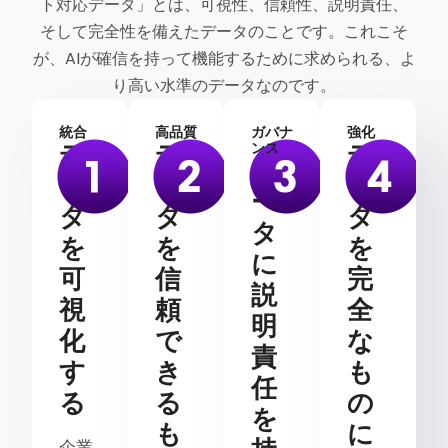
ト対応データ」とは、可視性、信頼性、説明責任、
そして完全性を備えたデータのことです。これこそ
が、AIが確信を持って機能するために求められる、よ
り高い水準のデータなのです。
統合
高品質
ガバナ
強化
デ
デ
デ
ンス
デ
ー
ー
ー
ー
タ
タ
タ
タ
を
を
を
に
可
信
完
説
視
頼
全
明
化
で
な
責
す
き
も
任
る
る
の
を
も
に
企業