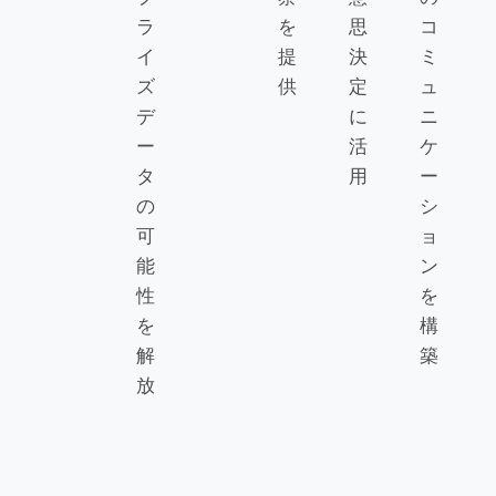
ラ
を
思
コ
イ
提
決
ミ
ズ
供
定
ュ
デ
に
ニ
ー
活
ケ
タ
用
ー
の
シ
可
ョ
能
ン
性
を
を
構
解
築
放