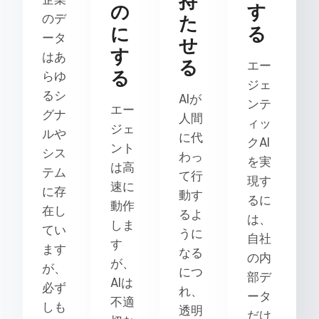
持
の
す
のデ
た
に
る
ータ
せ
す
はあ
る
エー
る
らゆ
ジェ
るシ
AIが
ンテ
エー
グナ
人間
ィッ
ジェ
ルや
に代
クAI
ント
シス
わっ
を実
は高
テム
て行
現す
速に
に存
動す
るに
動作
在し
るよ
は、
しま
てい
うに
自社
す
ます
なる
の内
が、
が、
につ
部デ
AIは
必ず
れ、
ータ
不適
しも
透明
だけ