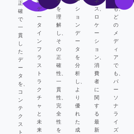
の
タ
ー
ネ
で
正
デ
を
シ
ス、
も、
確
ー
理
ョ
ロ
ど
で
タ
解
ン
ケ
の
一
イ
し、
デ
ー
メ
貫
ン
そ
ー
シ
デ
し
フ
の
タ
ョ
ィ
た
ラ
正
を
ン、
ア
デ
ス
確
分
消
で
ー
ト
性、
析
費
も、
タ
ラ
一
し、
者
パ
を、
ク
貫
よ
に
ー
コ
チ
性、
り
関
ソ
ン
ャ
完
優
す
ナ
テ
と
全
れ
る
ラ
ク
未
性
た
最
イ
ス
来
を
成
新
ズ
ト