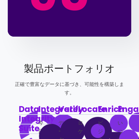
製品ポートフォリオ
正確で豊富なデータに基づき、可能性を構築しま
す。
Data
Integrate
Verify
Locate
Enrich
Enga
Integrity
今
デ
ロ
ビ
い
Suite
日
ー
ケ
ジ
つ