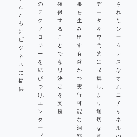
の
確
果
デ
さ
と
テ
保
を
ー
れ
と
ク
す
生
タ
た
も
ノ
る
み
を
シ
に
ロ
こ
出
専
ー
ビ
ジ
と
す
門
ム
ジ
ー
で
有
的
レ
ネ
を
意
益
に
ス
ス
結
思
か
収
な
に
び
決
つ
集
オ
提
つ
定
実
し、
ム
供
け、
を
行
よ
ニ
エ
支
可
り
チ
ン
援
能
適
ャ
タ
な
切
ネ
ー
洞
な
ル
プ
察
意
の