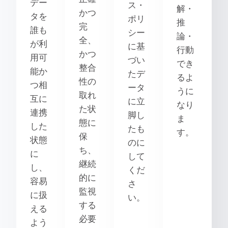
デー
ス・
解・
かつ
タを
ポリ
推
完
誰も
シー
論・
全、
が利
に基
行動
かつ
用可
づい
でき
整合
能か
たデ
るよ
性の
つ相
ータ
うに
取れ
互に
に立
なり
た状
連携
脚し
ま
態に
した
たも
す。
保
状態
のに
ち、
に
して
継続
し、
くだ
的に
容易
さ
監視
に扱
い。
する
える
必要
よう