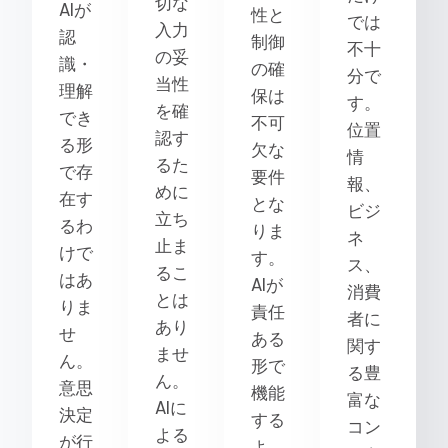
切な
AIが
性と
では
入力
認
制御
不十
の妥
識・
の確
分で
当性
理解
保は
す。
を確
でき
不可
位置
認す
る形
欠な
情
るた
で存
要件
報、
めに
在す
とな
ビジ
立ち
るわ
りま
ネ
止ま
けで
す。
ス、
るこ
はあ
AIが
消費
とは
りま
責任
者に
あり
せ
ある
関す
ませ
ん。
形で
る豊
ん。
意思
機能
富な
AIに
決定
する
コン
よる
が行
よ