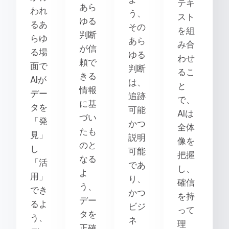
テキ
あら
われ
う、
スト
ゆる
るあ
その
を組
判断
らゆ
あら
み合
が信
る場
ゆる
わせ
頼で
面で
判断
るこ
きる
AIが
は、
と
情報
デー
追跡
で、
に基
タを
可能
AIは
づい
「発
かつ
全体
たも
見」
説明
像を
のと
し
可能
把握
なる
「活
であ
し、
よ
用」
り、
確信
う、
でき
かつ
を持
デー
るよ
ビジ
って
タを
う、
ネ
理
正確