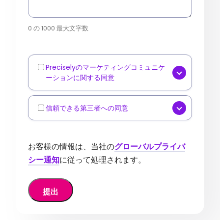
0 の 1000 最大文字数
Preciselyのマーケティングコミュニケ
Marketing
ーションに関する同意
Communications
はい、
Precisely
[オプション]
からニュースレター、製品アップ
信頼できる第三者への同意
Third-
デート、業界コンテンツ、イベン
Party
Precisely
[オプション] が、厳
ト招待などのマーケティングコミ
Data
選された信頼できる第三者パート
お客様の情報は、当社の
グローバルプライバ
ュニケーションをEメールで受け
Sharing
ナーと、オファー、プロモーショ
シー通知
に従って処理されます。
取ることに同意します。受信した
ン、および製品やサービスに関す
Eメール内の「配信停止」リンク
る情報を送信する目的で私の個人
を使用するか、
Preciselyのプラ
データを共有することに同意しま
イバシーウェブフォーム
からリ
す。
Preciselyのプライバシーウ
クエストを送信することで、いつ
ェブフォーム
からリクエストを