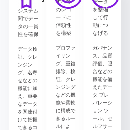
すべて
データ
のレコ
を整備
システム
ードに
して行
間でデー
信頼性
動につ
タの一貫
を構築
なげる
性を確保
プロファ
ガバナン
データ検
イリン
ス、品質
証、クレ
グ、重複
評価、照
ンジン
排除、検
合などの
グ、名寄
証、クレ
機能を備
せなどの
ンジング
えたデー
機能に加
などの機
タ プレ
え、重要
能や柔軟
パレーシ
なデータ
に構成で
ョン ツ
を関連付
きるルー
ール。セ
けて把握
ルによ
ルフサー
できるコ