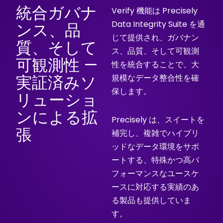
統合ガバナ
Verify 機能は Precisely
Data Integrity Suite を通
ンス、品
じて提供され、ガバナン
質、そして
ス、品質、そして可観測
可観測性 —
性を統合することで、大
実証済みソ
規模なデータ整合性を確
保します。
リューショ
ンによる拡
Precisely は、スイートを
張
補完し、複雑でハイブリ
ッドなデータ環境をサポ
ートする、特殊かつ高パ
フォーマンスなユースケ
ースに対応する実績のあ
る製品も提供していま
す。