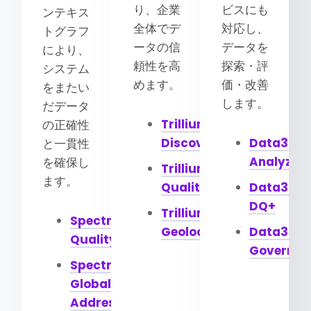
り、企業
ビスにも
ンテキス
全体でデ
対応し、
トグラフ
ータの信
データを
により、
頼性を高
探索・評
システム
めます。
価・改善
をまたい
します。
だデータ
Trillium
の正確性
Discovery
Data360
と一貫性
Analyze
を確保し
Trillium
ます。
Quality
Data360
DQ+
Trillium
Spectrum
Geolocation
Data360
Quality
Govern
Spectrum
Global
Addressing