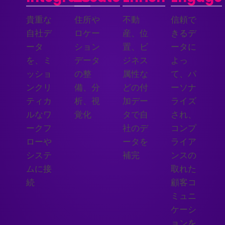
貴重な
住所や
不動
信頼で
自社デ
ロケー
産、位
きるデ
ータ
ション
置、ビ
ータに
を、ミ
データ
ジネス
よっ
ッショ
の整
属性な
て、パ
ンクリ
備、分
どの付
ーソナ
ティカ
析、視
加デー
ライズ
ルなワ
覚化
タで自
され、
ークフ
社のデ
コンプ
ローや
ータを
ライア
システ
補完
ンスの
ムに接
取れた
続
顧客コ
ミュニ
ケーシ
ョンを