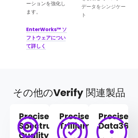
ーションを強化し
データをシンジケー
ます。
ト
EnterWorks™ ソ
フトウェアについ
て詳しく
その他の
Verify
関連製品
Precisely
Precisely
Precisely
Spectrum
Trillium
Data360
Quality