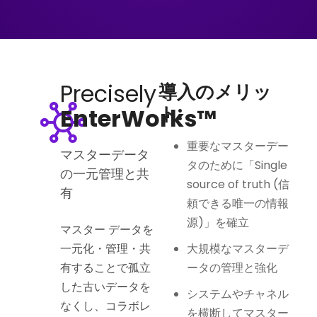
Precisely
導入のメリッ
ト:
EnterWorks™
重要なマスターデー
マスターデータ
タのために「Single
の一元管理と共
source of truth (信
有
頼できる唯一の情報
源)」を確立
マスター データを
一元化・管理・共
大規模なマスターデ
有することで孤立
ータの管理と強化
した古いデータを
システムやチャネル
なくし、コラボレ
を横断してマスター