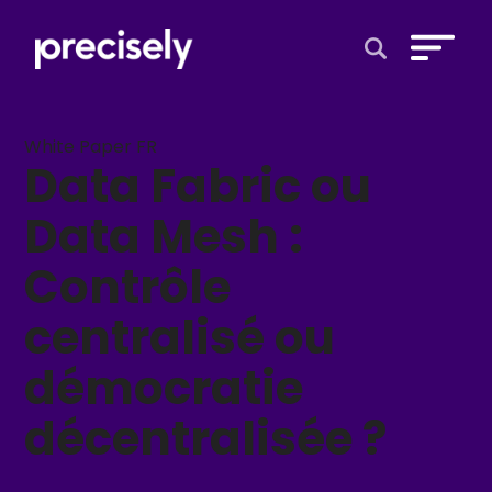
Open Search 
White Paper FR
Data Fabric ou
Data Mesh :
Contrôle
centralisé ou
démocratie
décentralisée ?