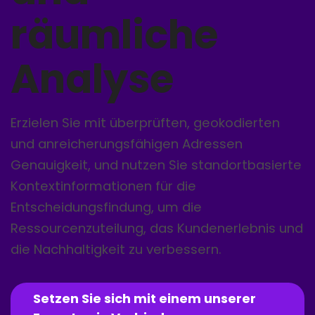
räumliche
Analyse
Erzielen Sie mit überprüften, geokodierten
und anreicherungsfähigen Adressen
Genauigkeit, und nutzen Sie standortbasierte
Kontextinformationen für die
Entscheidungsfindung, um die
Ressourcenzuteilung, das Kundenerlebnis und
die Nachhaltigkeit zu verbessern.
Setzen Sie sich mit einem unserer